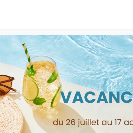
300 BEAUCAIRE - 09.52.09.33.58
Boutique
Locations
Rachat LEGO
abane”