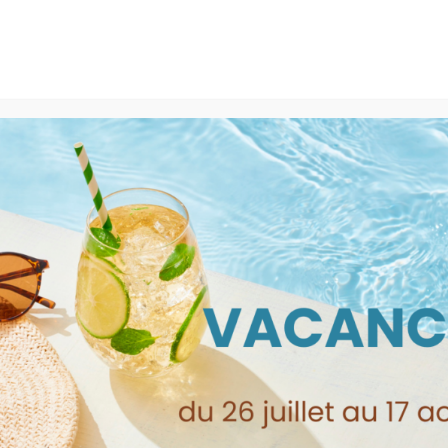
300 BEAUCAIRE - 09.52.09.33.58
Boutique
Locations
Rachat LEGO
éroport”