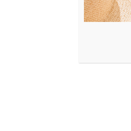
Voici le seul résultat
LEGO
LEGO aéroport 10764
24,00
€